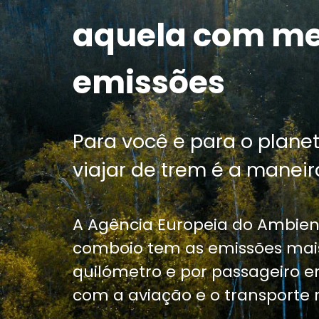
aquela com m
emissões
Para você e para o planet
viajar de trem é a maneira
A Agência Europeia do Ambien
comboio tem as emissões mais
quilómetro e por passageiro
com a aviação e o transporte r