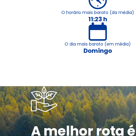
O horário mais barato (da média)
11:23 h
O dia mais barato (em média)
Domingo
A melhor rota é