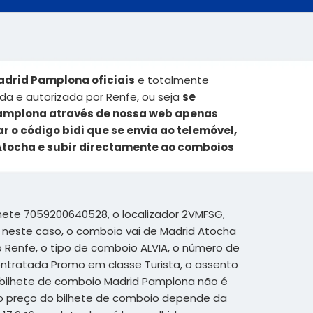
adrid Pamplona oficiais
e totalmente
da e autorizada por Renfe, ou seja
se
Pamplona através de nossa web apenas
r o código bidi que se envia ao telemóvel,
Atocha e subir directamente ao comboios
hete 7059200640528, o localizador 2VMFSG,
 neste caso, o comboio vai de Madrid Atocha
o Renfe, o tipo de comboio ALVIA, o número de
contratada Promo em classe Turista, o assento
e bilhete de comboio Madrid Pamplona não é
o preço do bilhete de comboio depende da