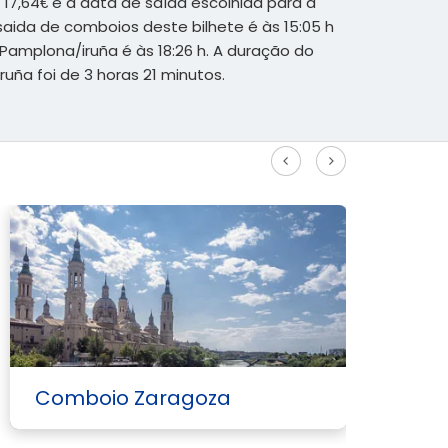
17,64€ e a data de saída escolhida para a
 saida de comboios deste bilhete é às 15:05 h
amplona/iruña é às 18:26 h. A duração do
uña foi de 3 horas 21 minutos.
Veja mais rotas de alta velocidade
Comboio Zaragoza
C