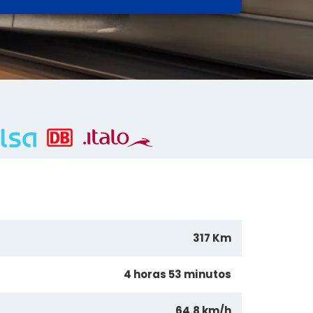
317 Km
4 horas 53 minutos
64.8 km/h