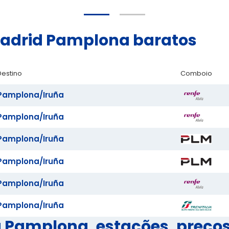
Madrid Pamplona baratos
Destino
Comboio
Pamplona/Iruña
Pamplona/Iruña
Pamplona/Iruña
Pamplona/Iruña
Pamplona/Iruña
Pamplona/Iruña
 Pamplona, estações, preços 