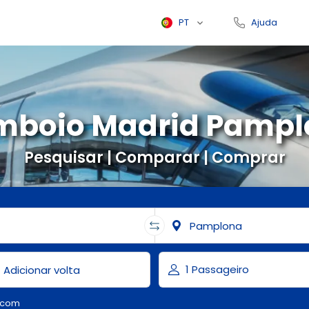
PT
Ajuda
mboio Madrid Pampl
Pesquisar | Comparar | Comprar
.com