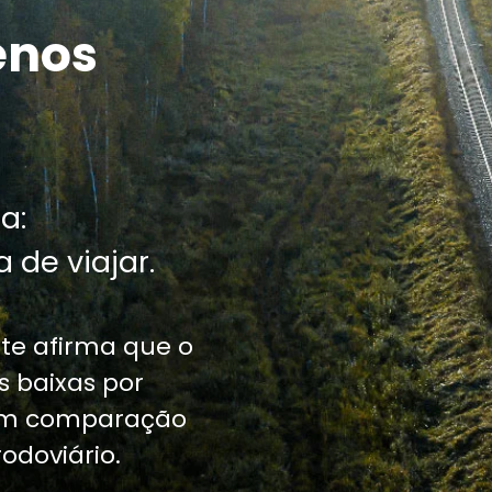
enos
a:
 de viajar.
te afirma que o
 baixas por
 em comparação
odoviário.