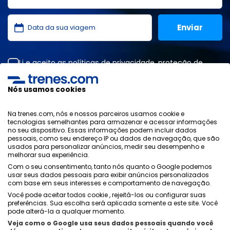
Li e aceito as
políticas de privacidade
,
proteção de
dados
,
condições gerais
da ONLINE TRAVEL SOLUTIONS.
Nós usamos cookies
Na trenes.com, nós e nossos parceiros usamos cookie e
Política de Privacidade
tecnologias semelhantes para armazenar e acessar informações
Condições Generais
no seu dispositivo. Essas informações podem incluir dados
Política de Cookies
pessoais, como seu endereço IP ou dados de navegação, que são
usados ​​para personalizar anúncios, medir seu desempenho e
Política de Segurança
melhorar sua experiência.
Aviso Legal
Com o seu consentimento, tanto nós quanto o Google podemos
Contacto
usar seus dados pessoais para exibir anúncios personalizados
com base em seus interesses e comportamento de navegação.
Você pode aceitar todos cookie , rejeitá-los ou configurar suas
preferências. Sua escolha será aplicada somente a este site. Você
pode alterá-la a qualquer momento.
Veja como o Google usa seus dados pessoais quando você
Quem Somos
ixigo