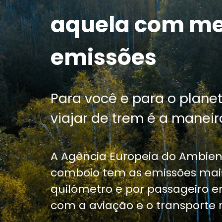
aquela com m
emissões
Para você e para o planet
viajar de trem é a maneira
A Agência Europeia do Ambien
comboio tem as emissões mais
quilómetro e por passageiro
com a aviação e o transporte r