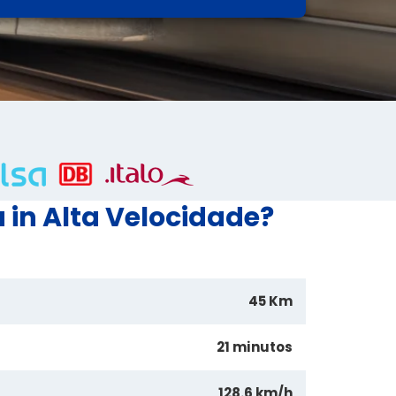
in Alta Velocidade?
45 Km
21 minutos
128.6 km/h