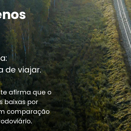
enos
a:
 de viajar.
te afirma que o
 baixas por
 em comparação
odoviário.