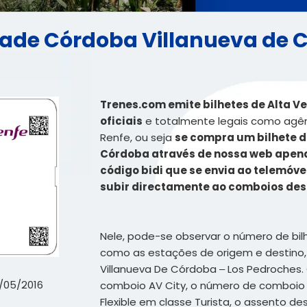
idade Córdoba Villanueva de C
Trenes.com emite bilhetes de Alta 
oficiais
e totalmente legais como agênc
Renfe, ou seja
se compra um bilhete d
Córdoba através de nossa web apenas
código bidi que se envia ao telemóv
subir directamente ao comboios de
Nele, pode-se observar o número de bilh
como as estações de origem e destino,
Villanueva De Córdoba – Los Pedroches. 
5/05/2016
comboio AV City, o número de comboio 0
Flexible em classe Turista, o assento de