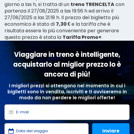
giorno a las h, si tratta di un
treno TRENCELTA
con
partenza il 27/08/2025 a las 19:56 h ed arrivo il
27/08/2025 a las 21:18 h. Il prezzo del biglietto più
economico è stato di
7,30 €
e la tariffa che è
risultata essere la più conveniente per generare
questo prezzo è stata la
Tariffa Promo+
.
Viaggiare in treno è intelligente,
acquistarlo al miglior prezzo lo è
ancora di più!
I migliori prezzi si ottengono nel momento in cui i
biglietti sono in vendita, iscriviti e ti avviseremo in
modo da non perdere le migliori offerte!