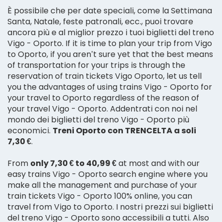
È possibile che per date speciali, come la Settimana
Santa, Natale, feste patronali, ecc., puoi trovare
ancora più e al miglior prezzo i tuoi biglietti del treno
Vigo - Oporto. If it is time to plan your trip from Vigo
to Oporto, if you aren’t sure yet that the best means
of transportation for your trips is through the
reservation of train tickets Vigo Oporto, let us tell
you the advantages of using trains Vigo - Oporto for
your travel to Oporto regardless of the reason of
your travel Vigo - Oporto. Addentrati con noi nel
mondo dei biglietti del treno Vigo - Oporto più
economici.
Treni Oporto con TRENCELTA a soli
7,30 €
.
From
only 7,30 € to 40,99 €
at most and with our
easy trains Vigo - Oporto search engine where you
make all the management and purchase of your
train tickets Vigo - Oporto 100% online, you can
travel from Vigo to Oporto. I nostri prezzi sui biglietti
del treno Vigo - Oporto sono accessibili a tutti. Also