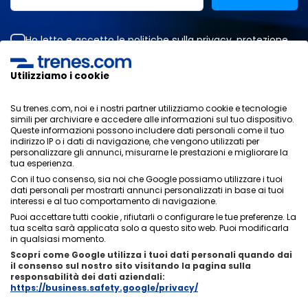
Ho letto e accetto le
politiche sulla privacy
,
protezione
dei dati
,
condizioni generali
di ONLINE TRAVEL SOLUTIONS.
Utilizziamo i cookie
Su trenes.com, noi e i nostri partner utilizziamo cookie e tecnologie
Informativa sulla privacy
simili per archiviare e accedere alle informazioni sul tuo dispositivo.
Condizioni generali
Queste informazioni possono includere dati personali come il tuo
Politica sui cookies
indirizzo IP o i dati di navigazione, che vengono utilizzati per
personalizzare gli annunci, misurarne le prestazioni e migliorare la
Politica di sicurezza
tua esperienza.
Avviso legale
Con il tuo consenso, sia noi che Google possiamo utilizzare i tuoi
Contatti
dati personali per mostrarti annunci personalizzati in base ai tuoi
interessi e al tuo comportamento di navigazione.
Puoi accettare tutti cookie , rifiutarli o configurare le tue preferenze. La
tua scelta sarà applicata solo a questo sito web. Puoi modificarla
in qualsiasi momento.
Scopri come Google utilizza i tuoi dati personali quando dai
Chi siamo
ixigo
il consenso sul nostro sito visitando la pagina sulla
responsabilità dei dati aziendali:
Copyright © Trenes.com. Tutti i diritti riservati.
https://business.safety.google/privacy/