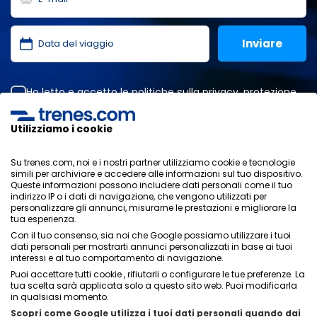
Ho letto e accetto le
politiche sulla privacy
,
protezione
dei dati
,
condizioni generali
di ONLINE TRAVEL SOLUTIONS.
Utilizziamo i cookie
Su trenes.com, noi e i nostri partner utilizziamo cookie e tecnologie
Informativa sulla privacy
simili per archiviare e accedere alle informazioni sul tuo dispositivo.
Condizioni generali
Queste informazioni possono includere dati personali come il tuo
Politica sui cookies
indirizzo IP o i dati di navigazione, che vengono utilizzati per
personalizzare gli annunci, misurarne le prestazioni e migliorare la
Politica di sicurezza
tua esperienza.
Avviso legale
Con il tuo consenso, sia noi che Google possiamo utilizzare i tuoi
Contatti
dati personali per mostrarti annunci personalizzati in base ai tuoi
interessi e al tuo comportamento di navigazione.
Puoi accettare tutti cookie , rifiutarli o configurare le tue preferenze. La
tua scelta sarà applicata solo a questo sito web. Puoi modificarla
in qualsiasi momento.
Scopri come Google utilizza i tuoi dati personali quando dai