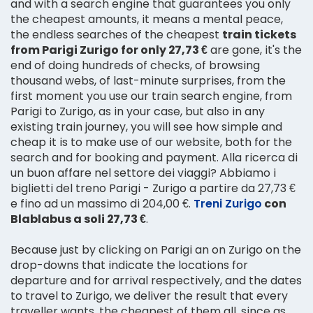
and with a search engine that guarantees you only
the cheapest amounts, it means a mental peace,
the endless searches of the cheapest
train tickets
from Parigi Zurigo for only 27,73 €
are gone, it's the
end of doing hundreds of checks, of browsing
thousand webs, of last-minute surprises, from the
first moment you use our train search engine, from
Parigi to Zurigo, as in your case, but also in any
existing train journey, you will see how simple and
cheap it is to make use of our website, both for the
search and for booking and payment. Alla ricerca di
un buon affare nel settore dei viaggi? Abbiamo i
biglietti del treno Parigi - Zurigo a partire da 27,73 €
e fino ad un massimo di 204,00 €.
Treni Zurigo
con
Blablabus a soli 27,73 €
.
Because just by clicking on Parigi an on Zurigo on the
drop-downs that indicate the locations for
departure and for arrival respectively, and the dates
to travel to Zurigo, we deliver the result that every
traveller wants, the cheapest of them all, since as