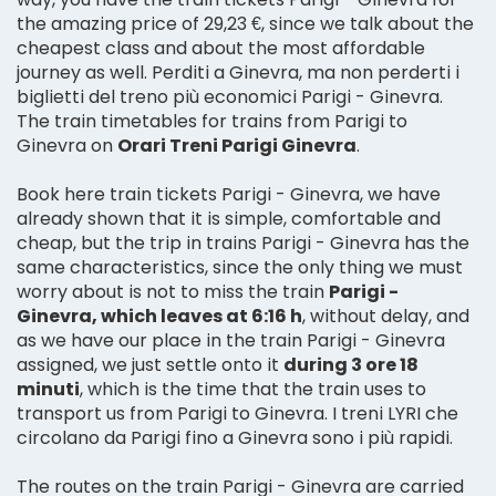
the amazing price of 29,23 €, since we talk about the
cheapest class and about the most affordable
journey as well. Perditi a Ginevra, ma non perderti i
biglietti del treno più economici Parigi - Ginevra.
The train timetables for trains from Parigi to
Ginevra on
Orari Treni Parigi Ginevra
.
Book here train tickets Parigi - Ginevra, we have
already shown that it is simple, comfortable and
cheap, but the trip in trains Parigi - Ginevra has the
same characteristics, since the only thing we must
worry about is not to miss the train
Parigi -
Ginevra, which leaves at 6:16 h
, without delay, and
as we have our place in the train Parigi - Ginevra
assigned, we just settle onto it
during 3 ore 18
minuti
, which is the time that the train uses to
transport us from Parigi to Ginevra. I treni LYRI che
circolano da Parigi fino a Ginevra sono i più rapidi.
The routes on the train Parigi - Ginevra are carried