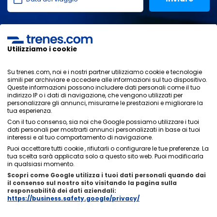
Ho letto e accetto le
politiche sulla privacy
,
protezione
dei dati
,
condizioni generali
di ONLINE TRAVEL SOLUTIONS.
Utilizziamo i cookie
Su trenes.com, noi e i nostri partner utilizziamo cookie e tecnologie
simili per archiviare e accedere alle informazioni sul tuo dispositivo.
Informativa sulla privacy
Queste informazioni possono includere dati personali come il tuo
Condizioni generali
indirizzo IP o i dati di navigazione, che vengono utilizzati per
Politica sui cookies
personalizzare gli annunci, misurarne le prestazioni e migliorare la
tua esperienza.
Politica di sicurezza
Con il tuo consenso, sia noi che Google possiamo utilizzare i tuoi
Avviso legale
dati personali per mostrarti annunci personalizzati in base ai tuoi
Contatti
interessi e al tuo comportamento di navigazione.
Puoi accettare tutti cookie , rifiutarli o configurare le tue preferenze. La
tua scelta sarà applicata solo a questo sito web. Puoi modificarla
in qualsiasi momento.
Scopri come Google utilizza i tuoi dati personali quando dai
il consenso sul nostro sito visitando la pagina sulla
Chi siamo
ixigo
responsabilità dei dati aziendali:
https://business.safety.google/privacy/
Copyright © Trenes.com. Tutti i diritti riservati.