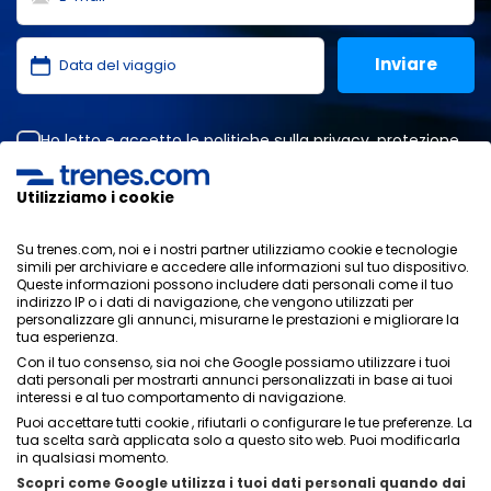
Ho letto e accetto le
politiche sulla privacy
,
protezione
dei dati
,
condizioni generali
di ONLINE TRAVEL SOLUTIONS.
Utilizziamo i cookie
Su trenes.com, noi e i nostri partner utilizziamo cookie e tecnologie
Informativa sulla privacy
simili per archiviare e accedere alle informazioni sul tuo dispositivo.
Condizioni generali
Queste informazioni possono includere dati personali come il tuo
Politica sui cookies
indirizzo IP o i dati di navigazione, che vengono utilizzati per
personalizzare gli annunci, misurarne le prestazioni e migliorare la
Politica di sicurezza
tua esperienza.
Avviso legale
Con il tuo consenso, sia noi che Google possiamo utilizzare i tuoi
Contatti
dati personali per mostrarti annunci personalizzati in base ai tuoi
interessi e al tuo comportamento di navigazione.
Puoi accettare tutti cookie , rifiutarli o configurare le tue preferenze. La
tua scelta sarà applicata solo a questo sito web. Puoi modificarla
in qualsiasi momento.
Scopri come Google utilizza i tuoi dati personali quando dai