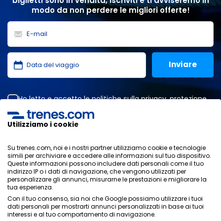
biglietti sono in vendita, iscriviti e ti avviseremo in
modo da non perdere le migliori offerte!
Ho letto e accetto le
politiche sulla privacy
,
protezione
dei dati
,
condizioni generali
di ONLINE TRAVEL SOLUTIONS.
Utilizziamo i cookie
Su trenes.com, noi e i nostri partner utilizziamo cookie e tecnologie
Informativa sulla privacy
simili per archiviare e accedere alle informazioni sul tuo dispositivo.
Condizioni generali
Queste informazioni possono includere dati personali come il tuo
Politica sui cookies
indirizzo IP o i dati di navigazione, che vengono utilizzati per
personalizzare gli annunci, misurarne le prestazioni e migliorare la
Politica di sicurezza
tua esperienza.
Avviso legale
Con il tuo consenso, sia noi che Google possiamo utilizzare i tuoi
Contatti
dati personali per mostrarti annunci personalizzati in base ai tuoi
interessi e al tuo comportamento di navigazione.