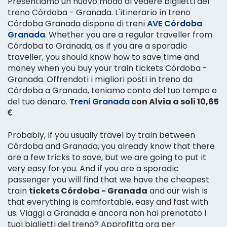
Presentiamo un nuovo modo di vedere biglietti del
treno Córdoba - Granada. L'itinerario in treno
Córdoba Granada dispone di treni
AVE Córdoba
Granada
. Whether you are a regular traveller from
Córdoba to Granada, as if you are a sporadic
traveller, you should know how to save time and
money when you buy your train tickets Córdoba -
Granada. Offrendoti i migliori posti in treno da
Córdoba a Granada, teniamo conto del tuo tempo e
del tuo denaro.
Treni Granada
con Alvia a soli 10,65
€
.
Probably, if you usually travel by train between
Córdoba and Granada, you already know that there
are a few tricks to save, but we are going to put it
very easy for you. And if you are a sporadic
passenger you will find that we have the cheapest
train
tickets Córdoba - Granada
and our wish is
that everything is comfortable, easy and fast with
us. Viaggi a Granada e ancora non hai prenotato i
tuoi biglietti del treno? Approfitta ora per