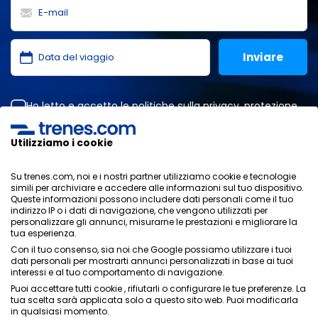
Ho letto e accetto le
politiche sulla privacy
,
protezione
dei dati
,
condizioni generali
di ONLINE TRAVEL SOLUTIONS.
Utilizziamo i cookie
Su trenes.com, noi e i nostri partner utilizziamo cookie e tecnologie
Informativa sulla privacy
simili per archiviare e accedere alle informazioni sul tuo dispositivo.
Condizioni generali
Queste informazioni possono includere dati personali come il tuo
Politica sui cookies
indirizzo IP o i dati di navigazione, che vengono utilizzati per
personalizzare gli annunci, misurarne le prestazioni e migliorare la
Politica di sicurezza
tua esperienza.
Avviso legale
Con il tuo consenso, sia noi che Google possiamo utilizzare i tuoi
Contatti
dati personali per mostrarti annunci personalizzati in base ai tuoi
interessi e al tuo comportamento di navigazione.
Puoi accettare tutti cookie , rifiutarli o configurare le tue preferenze. La
tua scelta sarà applicata solo a questo sito web. Puoi modificarla
in qualsiasi momento.