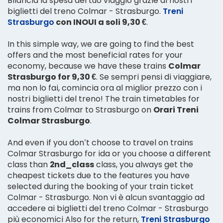
Bilancia la spesa del tuo viaggio grazie ai nostri
biglietti del treno Colmar - Strasburgo.
Treni
Strasburgo
con INOUI a soli 9,30 €
.
In this simple way, we are going to find the best
offers and the most beneficial rates for your
economy, because we have these trains
Colmar
Strasburgo for 9,30 €
. Se sempri pensi di viaggiare,
ma non lo fai, comincia ora al miglior prezzo con i
nostri biglietti del treno! The train timetables for
trains from Colmar to Strasburgo on
Orari Treni
Colmar Strasburgo
.
And even if you don’t choose to travel on trains
Colmar Strasburgo for ida or you choose a different
class than
2nd_class
class, you always get the
cheapest tickets due to the features you have
selected during the booking of your train ticket
Colmar - Strasburgo. Non vi è alcun svantaggio ad
accedere ai biglietti del treno Colmar - Strasburgo
più economici Also for the return,
Treni Strasburgo