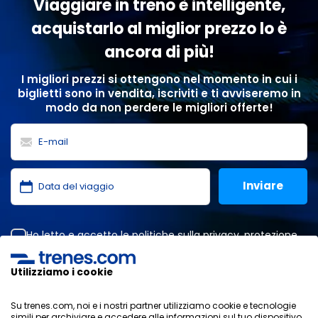
Viaggiare in treno è intelligente,
acquistarlo al miglior prezzo lo è
ancora di più!
I migliori prezzi si ottengono nel momento in cui i
biglietti sono in vendita, iscriviti e ti avviseremo in
modo da non perdere le migliori offerte!
Ho letto e accetto le
politiche sulla privacy
,
protezione
dei dati
,
condizioni generali
di ONLINE TRAVEL SOLUTIONS.
Utilizziamo i cookie
Su trenes.com, noi e i nostri partner utilizziamo cookie e tecnologie
Informativa sulla privacy
simili per archiviare e accedere alle informazioni sul tuo dispositivo.