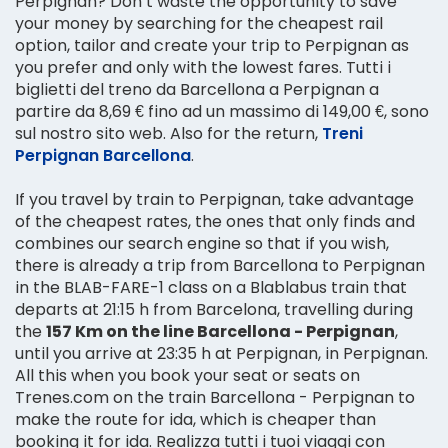
Perpignan? Don’t waste the opportunity to save
your money by searching for the cheapest rail
option, tailor and create your trip to Perpignan as
you prefer and only with the lowest fares. Tutti i
biglietti del treno da Barcellona a Perpignan a
partire da 8,69 € fino ad un massimo di 149,00 €, sono
sul nostro sito web. Also for the return,
Treni
Perpignan Barcellona
.
If you travel by train to Perpignan, take advantage
of the cheapest rates, the ones that only finds and
combines our search engine so that if you wish,
there is already a trip from Barcellona to Perpignan
in the BLAB-FARE-1 class on a Blablabus train that
departs at 21:15 h from Barcelona, travelling during
the
157 Km on the line Barcellona - Perpignan
,
until you arrive at 23:35 h at Perpignan, in Perpignan.
All this when you book your seat or seats on
Trenes.com on the train Barcellona - Perpignan to
make the route for ida, which is cheaper than
booking it for ida. Realizza tutti i tuoi viaggi con