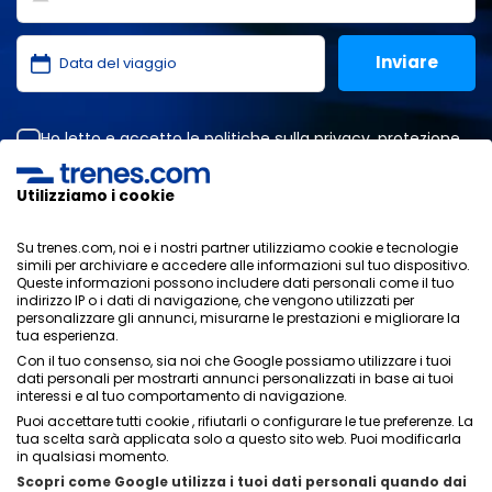
Ho letto e accetto le
politiche sulla privacy
,
protezione
dei dati
,
condizioni generali
di ONLINE TRAVEL SOLUTIONS.
Utilizziamo i cookie
Su trenes.com, noi e i nostri partner utilizziamo cookie e tecnologie
Informativa sulla privacy
simili per archiviare e accedere alle informazioni sul tuo dispositivo.
Condizioni generali
Queste informazioni possono includere dati personali come il tuo
Politica sui cookies
indirizzo IP o i dati di navigazione, che vengono utilizzati per
personalizzare gli annunci, misurarne le prestazioni e migliorare la
Politica di sicurezza
tua esperienza.
Avviso legale
Con il tuo consenso, sia noi che Google possiamo utilizzare i tuoi
Contatti
dati personali per mostrarti annunci personalizzati in base ai tuoi
interessi e al tuo comportamento di navigazione.
Puoi accettare tutti cookie , rifiutarli o configurare le tue preferenze. La
tua scelta sarà applicata solo a questo sito web. Puoi modificarla
in qualsiasi momento.
Scopri come Google utilizza i tuoi dati personali quando dai