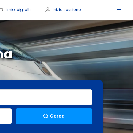
I miei biglietti
Inizia sessione
ma
Cerca