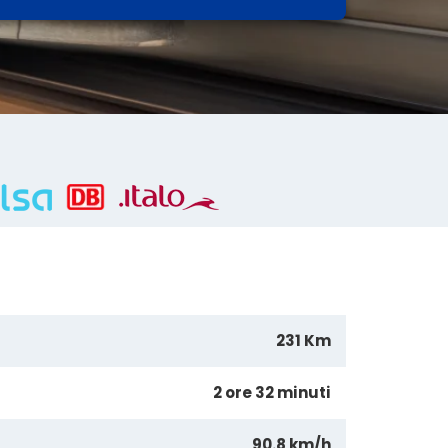
231 Km
2 ore 32 minuti
90.8 km/h