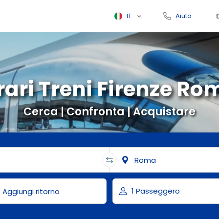
IT
Aiuto
rari Treni Firenze Ro
Cerca | Confronta | Acquistare