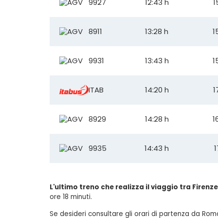
9927
12:43 h
1
8911
13:28 h
1
9931
13:43 h
1
ITAB
14:20 h
1
8929
14:28 h
1
9935
14:43 h
1
L'ultimo treno che realizza il viaggio tra Firen
ore 18 minuti.
Se desideri consultare gli orari di partenza da Roma