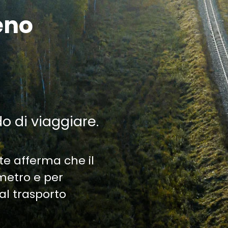
eno
do di viaggiare.
te afferma che il
ometro e per
al trasporto