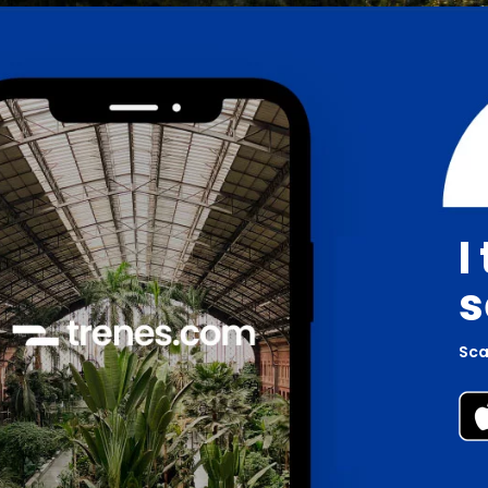
I
s
Scar