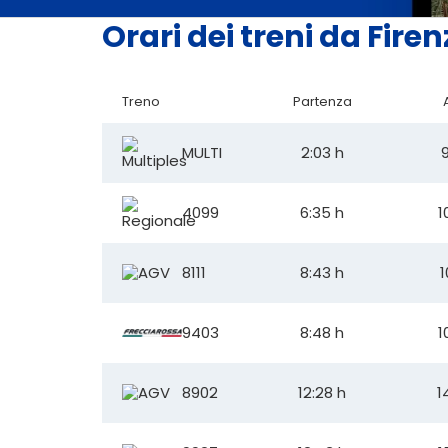
Orari dei treni da Fir
Treno
Partenza
MULTI
2:03 h
9
4099
6:35 h
1
8111
8:43 h
1
9403
8:48 h
1
8902
12:28 h
1