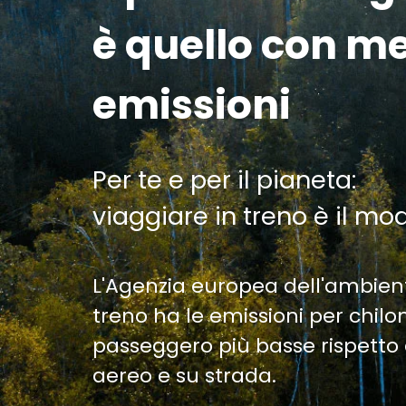
è quello con m
emissioni
Per te e per il pianeta:
viaggiare in treno è il mo
L'Agenzia europea dell'ambien
treno ha le emissioni per chil
passeggero più basse rispetto 
aereo e su strada.