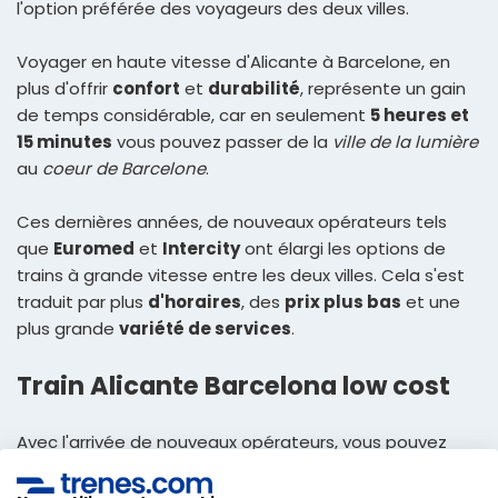
l'option préférée des voyageurs des deux villes.
Voyager en haute vitesse d'Alicante à Barcelone, en
plus d'offrir
confort
et
durabilité
, représente un gain
de temps considérable, car en seulement
5 heures et
15 minutes
vous pouvez passer de la
ville de la lumière
au
coeur de Barcelone
.
Ces dernières années, de nouveaux opérateurs tels
que
Euromed
et
Intercity
ont élargi les options de
trains à grande vitesse entre les deux villes. Cela s'est
traduit par plus
d'horaires
, des
prix plus bas
et une
plus grande
variété de services
.
Train Alicante Barcelona low cost
Avec l'arrivée de nouveaux opérateurs, vous pouvez
trouver des
billets de train à prix abordables
avec
les trains low cost d'Alicante à Barcelone. Tant