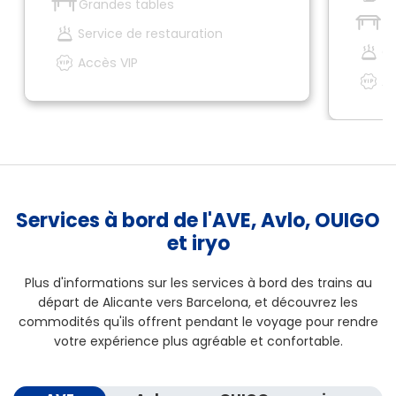
Grandes tables
G
Service de restauration
Ca
Accès VIP
Ac
Services à bord de l'AVE, Avlo, OUIGO
et iryo
Plus d'informations sur les services à bord des trains au
départ de Alicante vers Barcelona, et découvrez les
commodités qu'ils offrent pendant le voyage pour rendre
votre expérience plus agréable et confortable.