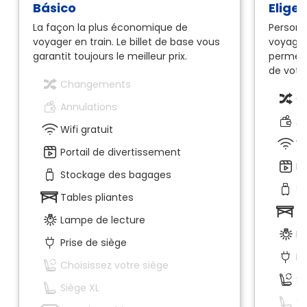
Básico
Elige
La façon la plus économique de
Personn
voyager en train. Le billet de base vous
voyage e
garantit toujours le meilleur prix.
permet 
de votr
Changements
C
Annulations
An
Wifi gratuit
Wi
Portail de divertissement
Po
Stockage des bagages
S
Tables pliantes
Ta
Lampe de lecture
La
Prise de siège
Pr
Choisissez votre siège
Sé
Siège XL
Vo