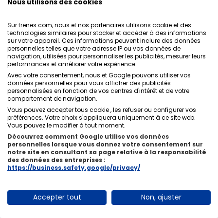
Nous utilisons des cookies
Euromed
que
Intercity
proposent des billets de train
à moins de
28 €
, ce qui rend le voyage entre ces deux
Sur trenes.com, nous et nos partenaires utilisons cookie et des
villes abordable et attrayant.
technologies similaires pour stocker et accéder à des informations
sur votre appareil. Ces informations peuvent inclure des données
personnelles telles que votre adresse IP ou vos données de
Si vous voulez
réserver des billets low cost
pour aller
navigation, utilisées pour personnaliser les publicités, mesurer leurs
performances et améliorer votre expérience.
d'Alicante à Barcelone en train à grande vitesse, vous
Avec votre consentement, nous et Google pouvons utiliser vos
devrez agir rapidement, car les billets les moins chers
données personnelles pour vous afficher des publicités
personnalisées en fonction de vos centres d'intérêt et de votre
sont les premiers à être réservés. Anticipez et profitez
comportement de navigation.
de l'
ouverture des ventes, des offres et des
Vous pouvez accepter tous cookie , les refuser ou configurer vos
réductions
des opérateurs ferroviaires ou achetez
préférences. Votre choix s'appliquera uniquement à ce site web.
Vous pouvez le modifier à tout moment.
votre billet le plus tôt possible.
Découvrez comment Google utilise vos données
personnelles lorsque vous donnez votre consentement sur
Enfin, il convient de mentionner que, malgré le prix
notre site en consultant sa page relative à la responsabilité
des données des entreprises :
réduit, ces trains offrent une
sélection complète de
https://business.safety.google/privacy/
services à bord
, tels que le
Wi-Fi
, des prises
électriques au siège, une lumière de lecture, une table
pliante et un portail de divertissement pour que le
Accepter tout
Non, ajuster
voyage d'Alicante à Barcelone
se passe en un clin