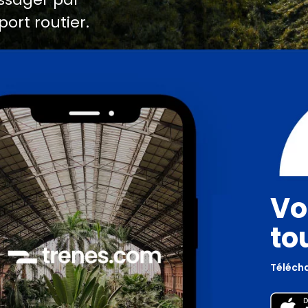
port routier.
Vo
to
Télécha