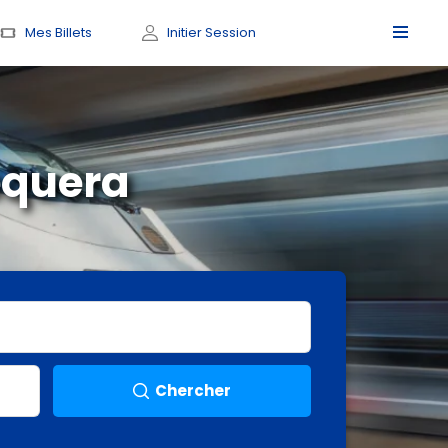
Mes Billets
Initier Session
equera
Chercher