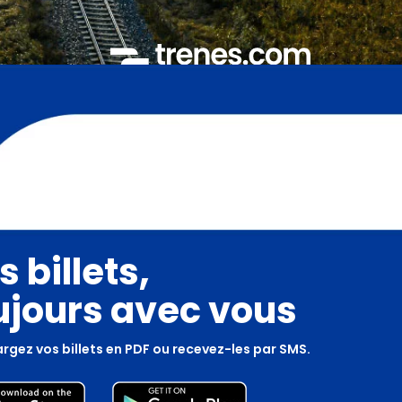
s billets,
ujours avec vous
rgez vos billets en PDF ou recevez-les par SMS.