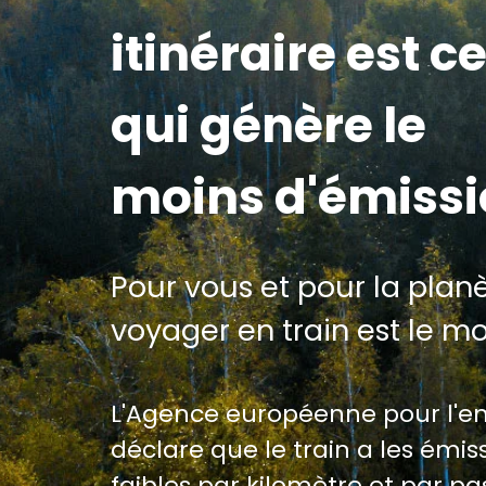
itinéraire est ce
qui génère le
moins d'émiss
Pour vous et pour la planè
voyager en train est le m
L'Agence européenne pour l'
déclare que le train a les émiss
faibles par kilomètre et par p