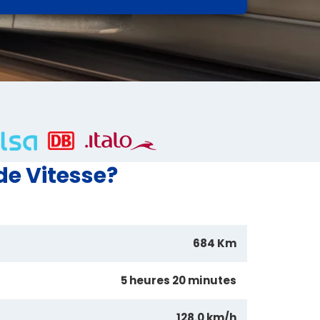
de Vitesse?
684 Km
5 heures 20 minutes
128.0 km/h