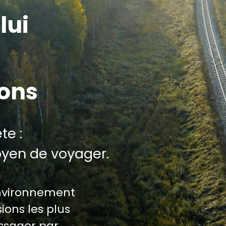
lui
ions
te :
oyen de voyager.
environnement
ions les plus
assager par