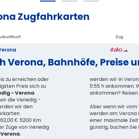
ona Zugfahrkarten
Ankunftsort
Zug
Verona
h Verona, Bahnhöfe, Preise 
is zu erreichen oder
werden wir in Vero
gsten Preis sich zu
11:55 h ankommen. W
edig - Verona
ankommen? Reisen 
 wir die Venedig -
erden wir den
Aber wenn wir vom V
hrkarten
werden am Verona B
 62,00 €. 5200 Km
einer maximale Zei
der Züge von Venedig
günstig, buchen Sie
 Verona
.