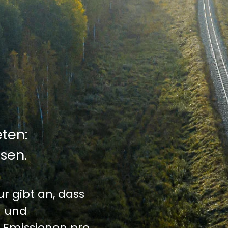
eten:
isen.
 gibt an, dass
- und
n Emissionen pro