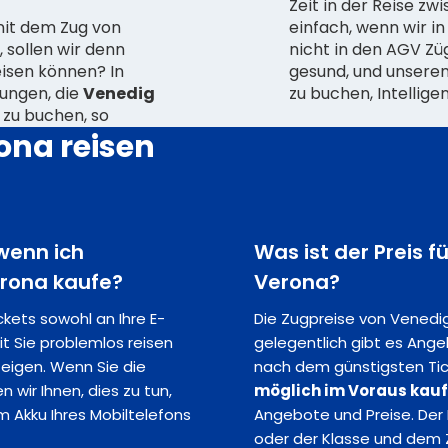
Zeit in der Reise z
mit dem Zug von
einfach, wenn wir i
 sollen wir denn
nicht in den AGV Zügen machen. Woanders hinzufahren ist
reisen können? In
gesund, und unseren
dungen, die
Venedig
zu buchen, Intelligen
zu buchen, so
ona reisen
 wenn ich
Was ist der Preis 
erona kaufe?
Verona?
ickets sowohl an Ihre E-
Die Zugpreise von Venedig
it Sie problemlos reisen
gelegentlich gibt es Ang
zeigen. Wenn Sie die
nach dem günstigsten Tick
 wir Ihnen, dies zu tun,
möglich im Voraus kau
 Akku Ihres Mobiltelefons
Angebote und Preise. Der 
oder der Klasse und dem Z