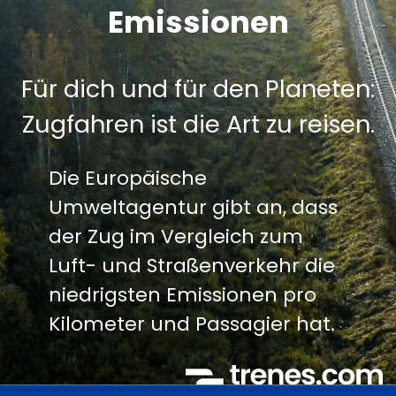
Emissionen
Für dich und für den Planeten:
Zugfahren ist die Art zu reisen.
Die Europäische
Umweltagentur gibt an, dass
der Zug im Vergleich zum
Luft- und Straßenverkehr die
niedrigsten Emissionen pro
Kilometer und Passagier hat.