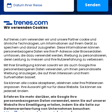
Ich habe die
Datenschutzerklärung
,
Datenschutz
,
allgemeinen Bedingungen
von ONLINE TRAVEL SOLUTIONS
Wir verwenden Cookies
gelesen und akzeptiere sie.
Auf trenes.com verwenden wir und unsere Partner cookie und
ähnliche Technologien, um Informationen auf Ihrem Gerät zu
speichern und darauf zuzugreifen. Diese Informationen können
personenbezogene Daten wie Ihre IP-Adresse oder Browserdaten
Datenschutzrichtlinie
umfassen, die dazu verwendet werden, Werbung zu personalisieren,
AGB
deren Leistung zu messen und Ihre Nutzererfahrung zu verbessern.
Cookie-Richtlinie
Mit Ihrer Einwilligung können sowohl wir als auch Google Ihre
Sicherheitsrichtlinie
personenbezogenen Daten verwenden, um Ihnen personalisierte
Werbung anzuzeigen, die auf Ihren Interessen und Ihrem
Impressum
Surfverhalten basiert.
Kontakt
Sie können alle cookie akzeptieren, ablehnen oder Ihre Präferenzen
anpassen. Ihre Auswahl gilt nur für diese Website. Sie können sie
jederzeit ändern.
Erfahren Sie mehr darüber, wie Google Ihre
personenbezogenen Daten verwendet, wenn Sie auf unserer
Website Ihre Einwilligung erteilen, indem Sie die Seite zur
Über uns
ixigo
Datenverantwortung von Unternehmen besuchen: