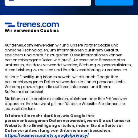
Ich habe die
Datenschutzerklärung
,
Datenschutz
,
allgemeinen Bedingungen
von ONLINE TRAVEL SOLUTIONS
gelesen und akzeptiere sie.
Wir verwenden Cookies
Auf trenes.com verwenden wir und unsere Partner cookie und
ähnliche Technologien, um Informationen auf Ihrem Gerät zu
speichern und darauf zuzugreifen. Diese Informationen können
Datenschutzrichtlinie
personenbezogene Daten wie Ihre IP-Adresse oder Browserdaten
AGB
umfassen, die dazu verwendet werden, Werbung zu personalisieren,
Cookie-Richtlinie
deren Leistung zu messen und Ihre Nutzererfahrung zu verbessern.
Sicherheitsrichtlinie
Mit Ihrer Einwilligung können sowohl wir als auch Google Ihre
personenbezogenen Daten verwenden, um Ihnen personalisierte
Impressum
Werbung anzuzeigen, die auf Ihren Interessen und Ihrem
Kontakt
Surfverhalten basiert.
Sie können alle cookie akzeptieren, ablehnen oder Ihre Präferenzen
anpassen. Ihre Auswahl gilt nur für diese Website. Sie können sie
jederzeit ändern.
Erfahren Sie mehr darüber, wie Google Ihre
personenbezogenen Daten verwendet, wenn Sie auf unserer
Über uns
ixigo
Website Ihre Einwilligung erteilen, indem Sie die Seite zur
Datenverantwortung von Unternehmen besuchen:
Copyright © Trenes.com. Alle Rechte vorbehalten.
https://business.safety.google/privacy/