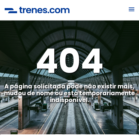
404
A página solicitada pode não existir mais,
mudou de nome ou está temporariamente
indisponível.