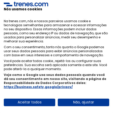
Nós usamos cookies
Política de Privacidade
Na trenes.com, nós e nossos parceiros usamos cookie e
Condições Generais
tecnologias semelhantes para armazenar e acessar informações
Política de Cookies
no seu dispositivo. Essas informações podem incluir dados
Política de Segurança
pessoais, como seu endereço IP ou dados de navegação, que são
Aviso Legal
usados ​​para personalizar anúncios, medir seu desempenho e
melhorar sua experiência.
Contacto
Com o seu consentimento, tanto nós quanto o Google podemos
usar seus dados pessoais para exibir anúncios personalizados
com base em seus interesses e comportamento de navegação.
Você pode aceitar todos cookie , rejeitá-los ou configurar suas
preferências. Sua escolha será aplicada somente a este site. Você
pode alterá-la a qualquer momento.
Quem Somos
ixigo
Veja como o Google usa seus dados pessoais quando você
Copyright © Trenes.com. Todos os direitos reservados.
dá seu consentimento em nosso site, visitando a página de
Responsabilidade de Dados Corporativos deles:
https://business.safety.google/privacy/
Aceitar todos
Não, ajustar