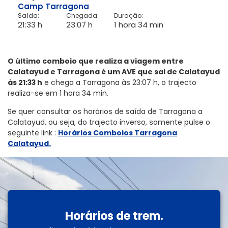
Camp Tarragona
Saída:
Chegada:
Duração:
21:33 h
23:07 h
1 hora 34 min
O último comboio que realiza a viagem entre
Calatayud e Tarragona é um AVE que sai de Calatayud
às 21:33 h
e chega a Tarragona às 23:07 h, o trajecto
realiza-se em 1 hora 34 min.
Se quer consultar os horários de saída de Tarragona a
Calatayud, ou seja, do trajecto inverso, somente pulse o
seguinte link
:
Horários Comboios Tarragona
Calatayud.
Horários de trem.