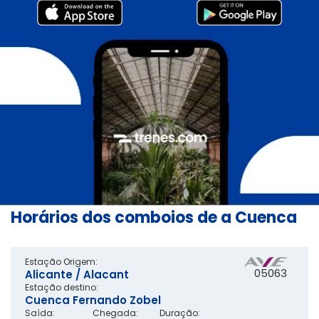
Horários dos comboios de a Cuenca
Estação Origem:
05063
Alicante / Alacant
Estação destino:
Cuenca Fernando Zobel
Saída:
Chegada:
Duração: