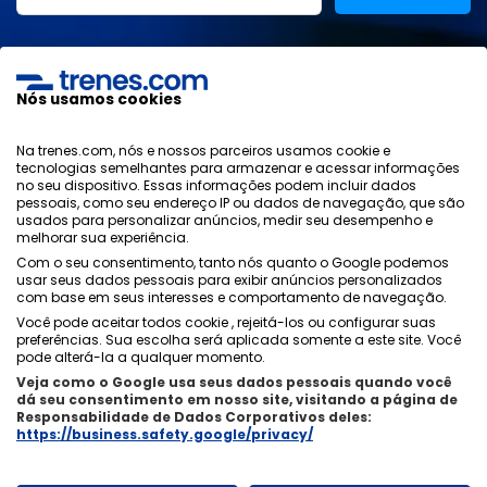
Li e aceito as
políticas de privacidade
,
proteção de
dados
,
condições gerais
da ONLINE TRAVEL SOLUTIONS.
Nós usamos cookies
Na trenes.com, nós e nossos parceiros usamos cookie e
tecnologias semelhantes para armazenar e acessar informações
Política de Privacidade
no seu dispositivo. Essas informações podem incluir dados
Condições Generais
pessoais, como seu endereço IP ou dados de navegação, que são
Política de Cookies
usados ​​para personalizar anúncios, medir seu desempenho e
melhorar sua experiência.
Política de Segurança
Com o seu consentimento, tanto nós quanto o Google podemos
Aviso Legal
usar seus dados pessoais para exibir anúncios personalizados
Contacto
com base em seus interesses e comportamento de navegação.
Você pode aceitar todos cookie , rejeitá-los ou configurar suas
preferências. Sua escolha será aplicada somente a este site. Você
pode alterá-la a qualquer momento.
Veja como o Google usa seus dados pessoais quando você
dá seu consentimento em nosso site, visitando a página de
Quem Somos
ixigo
Responsabilidade de Dados Corporativos deles:
https://business.safety.google/privacy/
Copyright © Trenes.com. Todos os direitos reservados.