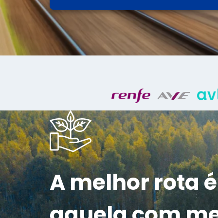
A melhor rota é
aquela com m