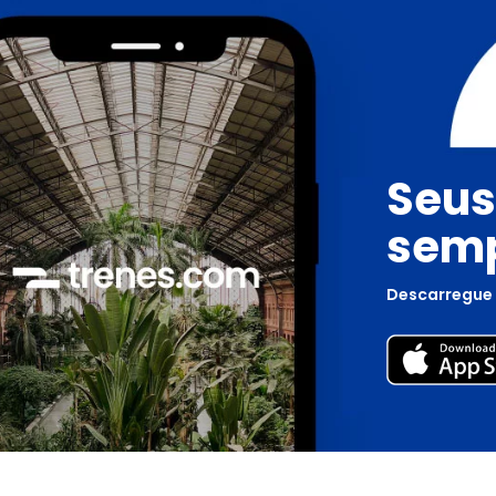
Seus
semp
Descarregue 