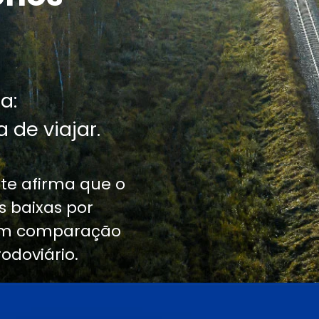
a:
 de viajar.
te afirma que o
 baixas por
 em comparação
odoviário.