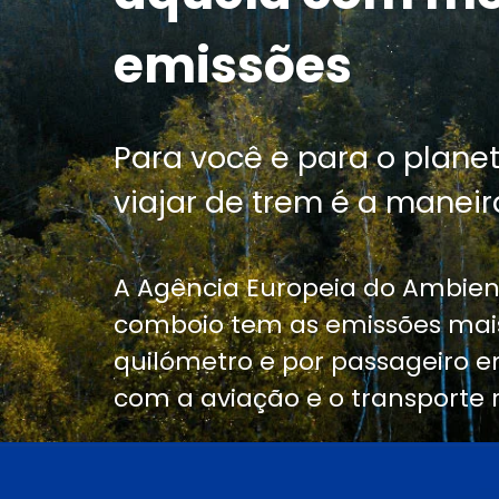
emissões
Para você e para o planet
viajar de trem é a maneira
A Agência Europeia do Ambien
comboio tem as emissões mais
quilómetro e por passageiro
com a aviação e o transporte r