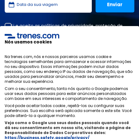
Li e aceito as
políticas de privacidade
,
proteção de
dados
,
condições gerais
da ONLINE TRAVEL SOLUTIONS.
Nós usamos cookies
Na trenes.com, nós e nossos parceiros usamos cookie e
Política de Privacidade
tecnologias semelhantes para armazenar e acessar informações
Condições Generais
no seu dispositivo. Essas informações podem incluir dados
Política de Cookies
pessoais, como seu endereço IP ou dados de navegação, que são
usados ​​para personalizar anúncios, medir seu desempenho e
Política de Segurança
melhorar sua experiência.
Aviso Legal
Com o seu consentimento, tanto nós quanto o Google podemos
Contacto
usar seus dados pessoais para exibir anúncios personalizados
com base em seus interesses e comportamento de navegação.
Você pode aceitar todos cookie , rejeitá-los ou configurar suas
preferências. Sua escolha será aplicada somente a este site. Você
pode alterá-la a qualquer momento.
Veja como o Google usa seus dados pessoais quando você
Quem Somos
ixigo
dá seu consentimento em nosso site, visitando a página de
Responsabilidade de Dados Corporativos deles:
Copyright © Trenes.com. Todos os direitos reservados.
https://business.safety.google/privacy/