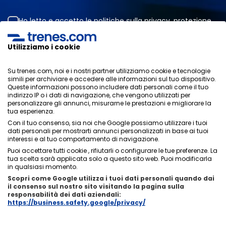
Ho letto e accetto le
politiche sulla privacy
,
protezione
dei dati
,
condizioni generali
di ONLINE TRAVEL SOLUTIONS.
Utilizziamo i cookie
Su trenes.com, noi e i nostri partner utilizziamo cookie e tecnologie
Informativa sulla privacy
simili per archiviare e accedere alle informazioni sul tuo dispositivo.
Condizioni generali
Queste informazioni possono includere dati personali come il tuo
Politica sui cookies
indirizzo IP o i dati di navigazione, che vengono utilizzati per
personalizzare gli annunci, misurarne le prestazioni e migliorare la
Politica di sicurezza
tua esperienza.
Avviso legale
Con il tuo consenso, sia noi che Google possiamo utilizzare i tuoi
Contatti
dati personali per mostrarti annunci personalizzati in base ai tuoi
interessi e al tuo comportamento di navigazione.
Puoi accettare tutti cookie , rifiutarli o configurare le tue preferenze. La
tua scelta sarà applicata solo a questo sito web. Puoi modificarla
in qualsiasi momento.
Scopri come Google utilizza i tuoi dati personali quando dai
Chi siamo
ixigo
il consenso sul nostro sito visitando la pagina sulla
responsabilità dei dati aziendali:
Copyright © Trenes.com. Tutti i diritti riservati.
https://business.safety.google/privacy/