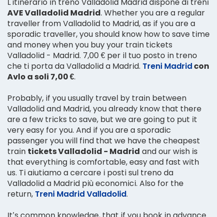
L'itinerario in treno Valladolid Madrid dispone di treni
AVE Valladolid Madrid
. Whether you are a regular
traveller from Valladolid to Madrid, as if you are a
sporadic traveller, you should know how to save time
and money when you buy your train tickets
Valladolid - Madrid. 7,00 € per il tuo posto in treno
che ti porta da Valladolid a Madrid.
Treni Madrid
con
Avlo a soli 7,00 €
.
Probably, if you usually travel by train between
Valladolid and Madrid, you already know that there
are a few tricks to save, but we are going to put it
very easy for you. And if you are a sporadic
passenger you will find that we have the cheapest
train
tickets Valladolid - Madrid
and our wish is
that everything is comfortable, easy and fast with
us. Ti aiutiamo a cercare i posti sul treno da
Valladolid a Madrid più economici. Also for the
return,
Treni Madrid Valladolid
.
It’s common knowledge, that if you book in advance