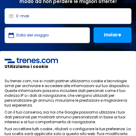
modo da non perdere le migliori offerte!
Ho letto e accetto le
politiche sulla privacy
,
protezione
dei dati
,
condizioni generali
di ONLINE TRAVEL SOLUTIONS.
Utilizziamo i cookie
Su trenes.com, noi e i nostri partner utilizziamo cookie e tecnologie
simili per archiviare e accedere alle informazioni sul tuo dispositivo.
Informativa sulla privacy
Queste informazioni possono includere dati personali come il tuo
Condizioni generali
indirizzo IP o i dati di navigazione, che vengono utilizzati per
Politica sui cookies
personalizzare gli annunci, misurarne le prestazioni e migliorare la
tua esperienza.
Politica di sicurezza
Con il tuo consenso, sia noi che Google possiamo utilizzare i tuoi
Avviso legale
dati personali per mostrarti annunci personalizzati in base ai tuoi
Contatti
interessi e al tuo comportamento di navigazione.
Puoi accettare tutti cookie , rifiutarli o configurare le tue preferenze. La
tua scelta sarà applicata solo a questo sito web. Puoi modificarla