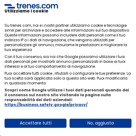
Madrid a Valencia?
Utilizziamo i cookie
La durata del viaggio in treno tra Madrid e Valencia
dipenderà dalle fermate. Normalmente la durata
Su trenes.com, noi e i nostri partner utilizziamo cookie e tecnologie
media del viaggio è
2h
, di solito non c'è molta
simili per archiviare e accedere alle informazioni sul tuo dispositivo.
Queste informazioni possono includere dati personali come il tuo
differenza di tempo tra i treni, dipenderà dalle fermate
indirizzo IP o i dati di navigazione, che vengono utilizzati per
che devi fare in altre stazioni.
personalizzare gli annunci, misurarne le prestazioni e migliorare la
tua esperienza.
Con il tuo consenso, sia noi che Google possiamo utilizzare i tuoi
dati personali per mostrarti annunci personalizzati in base ai tuoi
interessi e al tuo comportamento di navigazione.
Posso modificare o annullare i miei biglietti
Puoi accettare tutti cookie , rifiutarli o configurare le tue preferenze. La
del treno da Madrid a Valencia?
tua scelta sarà applicata solo a questo sito web. Puoi modificarla
in qualsiasi momento.
Ci sono due opzioni, ci sono biglietti che, se consentono
Scopri come Google utilizza i tuoi dati personali quando dai
il consenso sul nostro sito visitando la pagina sulla
modifiche e cancellazioni e altri no, di solito sono più
responsabilità dei dati aziendali:
economici. È molto importante che tu scelga la tariffa
https://business.safety.google/privacy/
più adatta a te al momento dell'acquisto.
Accettare tutti
No, aggiusta