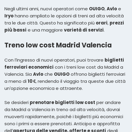
Negli ultimi anni, nuovi operatori come
OUIGO
,
Avlo
e
Iryo
hanno ampliato le opzioni di treni ad alta velocità
tra le due città. Questo ha significato più
orari
,
prezzi
più bassi
e una maggiore
varietà di servizi
.
Treno low cost Madrid Valencia
Con l’ingresso di nuovi operatori, puoi trovare
biglietti
ferroviari economici
con i treni low cost da Madrid a
Valencia. Sia
Avlo
che
OUIGO
offrono biglietti ferroviari
a meno di
10 €
, rendendo il viaggio tra queste due città
un’opzione economica e attraente.
Se desideri
prenotare biglietti low cost
per andare
da Madrid a Valencia in treno ad alta velocità, dovrai
muoverti rapidamente, poiché i biglietti più economici
sono i primi a essere prenotati. Anticipa e approfitta
dell’
apertura delle vendite, offerte e sconti
degli