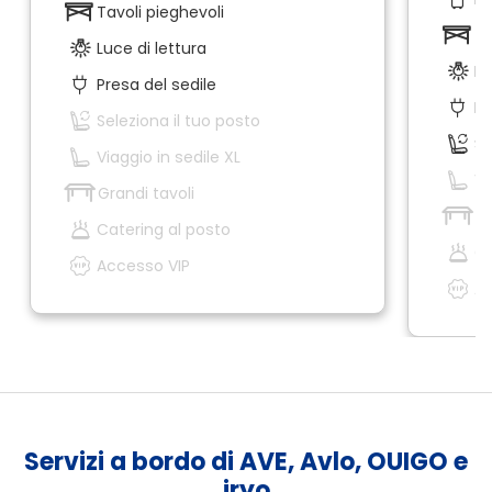
Tavoli pieghevoli
Ta
Luce di lettura
Lu
Presa del sedile
Pr
Seleziona il tuo posto
Se
Viaggio in sedile XL
Vi
Grandi tavoli
Gr
Catering al posto
Ca
Accesso VIP
Ac
Servizi a bordo di AVE, Avlo, OUIGO e
iryo