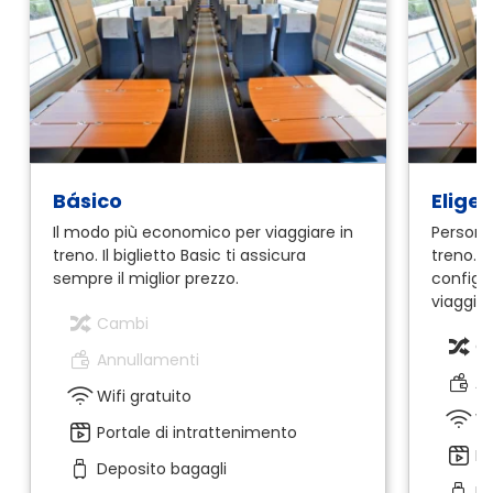
Básico
Elige
Il modo più economico per viaggiare in
Personal
treno. Il biglietto Basic ti assicura
treno. Il
sempre il miglior prezzo.
configu
viaggio.
Cambi
C
Annullamenti
An
Wifi gratuito
Wi
Portale di intrattenimento
Po
Deposito bagagli
De