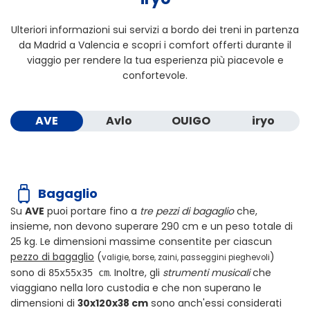
Ulteriori informazioni sui servizi a bordo dei treni in partenza
da Madrid a Valencia e scopri i comfort offerti durante il
viaggio per rendere la tua esperienza più piacevole e
confortevole.
AVE
Avlo
OUIGO
iryo
Bagaglio
Su
AVE
puoi portare fino a
tre pezzi di bagaglio
che,
insieme, non devono superare
290 cm
e un peso totale di
25 kg
. Le dimensioni massime consentite per ciascun
pezzo di bagaglio
(
)
valigie, borse, zaini, passeggini pieghevoli
sono di
. Inoltre, gli
strumenti musicali
che
85x55x35 cm
viaggiano nella loro custodia e che non superano le
dimensioni di
30x120x38 cm
sono anch'essi considerati