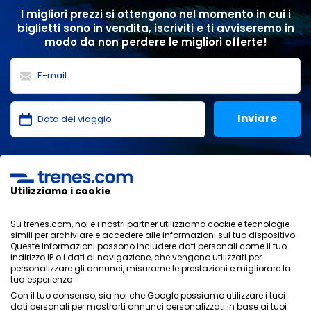
I migliori prezzi si ottengono nel momento in cui i
biglietti sono in vendita, iscriviti e ti avviseremo in
modo da non perdere le migliori offerte!
Ho letto e accetto le
politiche sulla privacy
,
protezione
dei dati
,
condizioni generali
di ONLINE TRAVEL SOLUTIONS.
Utilizziamo i cookie
Su trenes.com, noi e i nostri partner utilizziamo cookie e tecnologie
simili per archiviare e accedere alle informazioni sul tuo dispositivo.
Informativa sulla privacy
Queste informazioni possono includere dati personali come il tuo
Condizioni generali
indirizzo IP o i dati di navigazione, che vengono utilizzati per
Politica sui cookies
personalizzare gli annunci, misurarne le prestazioni e migliorare la
tua esperienza.
Politica di sicurezza
Con il tuo consenso, sia noi che Google possiamo utilizzare i tuoi
Avviso legale
dati personali per mostrarti annunci personalizzati in base ai tuoi