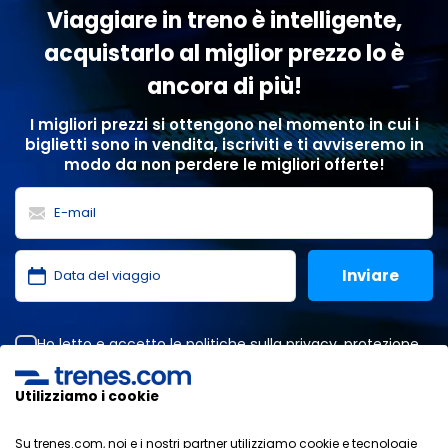
Viaggiare in treno è intelligente,
acquistarlo al miglior prezzo lo è
ancora di più!
I migliori prezzi si ottengono nel momento in cui i
biglietti sono in vendita, iscriviti e ti avviseremo in
modo da non perdere le migliori offerte!
Ho letto e accetto le
politiche sulla privacy
,
protezione
dei dati
,
condizioni generali
di ONLINE TRAVEL SOLUTIONS.
Utilizziamo i cookie
Su trenes.com, noi e i nostri partner utilizziamo cookie e tecnologie
Informativa sulla privacy