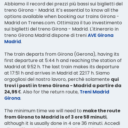
Abbiamo il record dei prezzi più bassi sui biglietti del
treno Girona - Madrid. It’s essential to know all the
options available when booking our trains Girona -
Madrid on Trenes.com. Ottimizza il tuo investimento
sui biglietti del treno Girona - Madrid. L'itinerario in
treno Girona Madrid dispone di treni
AVE Girona
Madrid
.
The train departs from Girona (Gerona), having its
first departure at 5:44 h and reaching the station of
Madrid at 9:52 h. The last train makes its departure
at 17:51 h and arrives in Madrid at 22:17 h. Siamo
orgogliosi del nostro lavoro, perchè solamente
qui
trovi i posti in treno Girona - Madrid a partire da
24,95 €
. Also for the return route,
Treni Madrid
Girona
.
The minimum time we will need to
make the route
from Girona to Madrid is of 3 ore 58 minuti
,
although it is usually done in 4 ore 36 minuti. Accedi