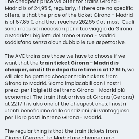
The cheapest price we offer for trains Girona -
Madrid is of 24,95 €, regularly, if there are no specific
offers, is that the price of the ticket Girona - Madrid
is of 87,85 €, and that reaches 262,65 € at most. Quali
sono i requisiti necessari per il tuo viaggio da Girona
a Madrid? I biglietti del treno Girona - Madrid
soddisfano senza alcun dubbio le tue aspettative.
The AVE trains are those we have to choose if we
want that the
train ticket Girona - Madrid is
cheaper, and if the departure time is at 17:51 h
, we
will also be getting cheaper train tickets from
Girona to Madrid. Siamo implacabili con i nostri
prezzi per i biglietti del treno Girona - Madrid più
economici. The train that arrives at Girona (Gerona)
at 22:17 h is also one of the cheapest ones. I nostri
utenti beneficiano delle condizioni più vantaggiose
per i loro posti in treno Girona - Madrid.
The regular thing is that the train tickets from
Girona (Gerona) to Madrid are cheaper on a