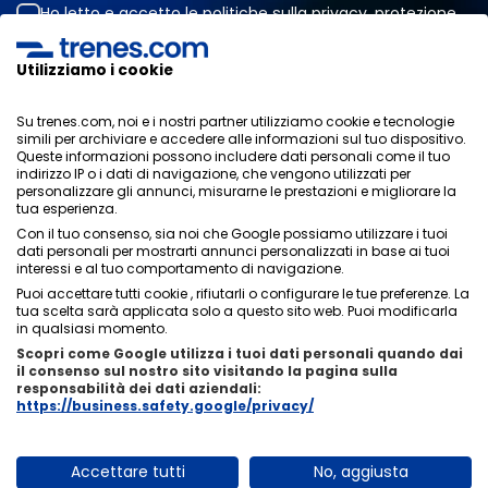
Ho letto e accetto le
politiche sulla privacy
,
protezione
dei dati
,
condizioni generali
di ONLINE TRAVEL SOLUTIONS.
Utilizziamo i cookie
Su trenes.com, noi e i nostri partner utilizziamo cookie e tecnologie
Informativa sulla privacy
simili per archiviare e accedere alle informazioni sul tuo dispositivo.
Condizioni generali
Queste informazioni possono includere dati personali come il tuo
Politica sui cookies
indirizzo IP o i dati di navigazione, che vengono utilizzati per
personalizzare gli annunci, misurarne le prestazioni e migliorare la
Politica di sicurezza
tua esperienza.
Avviso legale
Con il tuo consenso, sia noi che Google possiamo utilizzare i tuoi
Contatti
dati personali per mostrarti annunci personalizzati in base ai tuoi
interessi e al tuo comportamento di navigazione.
Puoi accettare tutti cookie , rifiutarli o configurare le tue preferenze. La
tua scelta sarà applicata solo a questo sito web. Puoi modificarla
in qualsiasi momento.
Scopri come Google utilizza i tuoi dati personali quando dai
Chi siamo
ixigo
il consenso sul nostro sito visitando la pagina sulla
responsabilità dei dati aziendali:
Copyright © Trenes.com. Tutti i diritti riservati.
https://business.safety.google/privacy/
Accettare tutti
No, aggiusta