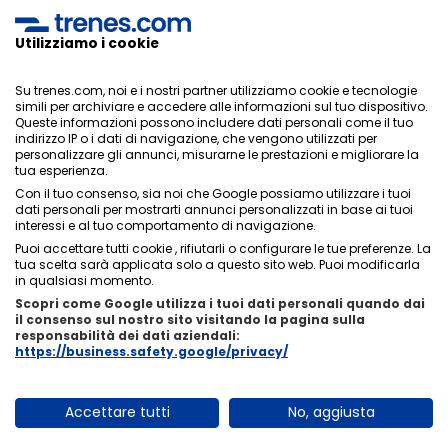
dei dati
,
condizioni generali
di ONLINE TRAVEL SOLUTIONS.
Utilizziamo i cookie
Su trenes.com, noi e i nostri partner utilizziamo cookie e tecnologie
Informativa sulla privacy
simili per archiviare e accedere alle informazioni sul tuo dispositivo.
Condizioni generali
Queste informazioni possono includere dati personali come il tuo
Politica sui cookies
indirizzo IP o i dati di navigazione, che vengono utilizzati per
personalizzare gli annunci, misurarne le prestazioni e migliorare la
Politica di sicurezza
tua esperienza.
Avviso legale
Con il tuo consenso, sia noi che Google possiamo utilizzare i tuoi
Contatti
dati personali per mostrarti annunci personalizzati in base ai tuoi
interessi e al tuo comportamento di navigazione.
Puoi accettare tutti cookie , rifiutarli o configurare le tue preferenze. La
tua scelta sarà applicata solo a questo sito web. Puoi modificarla
in qualsiasi momento.
Scopri come Google utilizza i tuoi dati personali quando dai
Chi siamo
ixigo
il consenso sul nostro sito visitando la pagina sulla
responsabilità dei dati aziendali:
Copyright © Trenes.com. Tutti i diritti riservati.
https://business.safety.google/privacy/
Accettare tutti
No, aggiusta