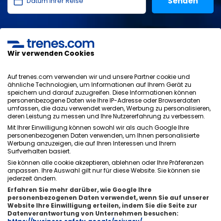
Ich habe die
Datenschutzerklärung
,
Datenschutz
,
allgemeinen Bedingungen
von ONLINE TRAVEL SOLUTIONS
gelesen und akzeptiere sie.
Wir verwenden Cookies
Auf trenes.com verwenden wir und unsere Partner cookie und
ähnliche Technologien, um Informationen auf Ihrem Gerät zu
speichern und darauf zuzugreifen. Diese Informationen können
Datenschutzrichtlinie
personenbezogene Daten wie Ihre IP-Adresse oder Browserdaten
AGB
umfassen, die dazu verwendet werden, Werbung zu personalisieren,
Cookie-Richtlinie
deren Leistung zu messen und Ihre Nutzererfahrung zu verbessern.
Sicherheitsrichtlinie
Mit Ihrer Einwilligung können sowohl wir als auch Google Ihre
personenbezogenen Daten verwenden, um Ihnen personalisierte
Impressum
Werbung anzuzeigen, die auf Ihren Interessen und Ihrem
Kontakt
Surfverhalten basiert.
Sie können alle cookie akzeptieren, ablehnen oder Ihre Präferenzen
anpassen. Ihre Auswahl gilt nur für diese Website. Sie können sie
jederzeit ändern.
Erfahren Sie mehr darüber, wie Google Ihre
personenbezogenen Daten verwendet, wenn Sie auf unserer
Über uns
ixigo
Website Ihre Einwilligung erteilen, indem Sie die Seite zur
Datenverantwortung von Unternehmen besuchen:
Copyright © Trenes.com. Alle Rechte vorbehalten.