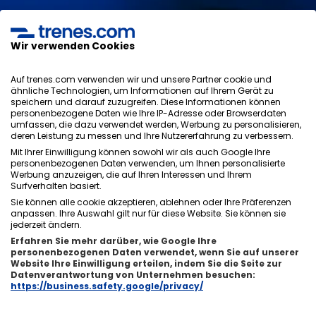
Ich habe die
Datenschutzerklärung
,
Datenschutz
,
allgemeinen Bedingungen
von ONLINE TRAVEL SOLUTIONS
gelesen und akzeptiere sie.
Wir verwenden Cookies
Auf trenes.com verwenden wir und unsere Partner cookie und
ähnliche Technologien, um Informationen auf Ihrem Gerät zu
speichern und darauf zuzugreifen. Diese Informationen können
Datenschutzrichtlinie
personenbezogene Daten wie Ihre IP-Adresse oder Browserdaten
AGB
umfassen, die dazu verwendet werden, Werbung zu personalisieren,
Cookie-Richtlinie
deren Leistung zu messen und Ihre Nutzererfahrung zu verbessern.
Sicherheitsrichtlinie
Mit Ihrer Einwilligung können sowohl wir als auch Google Ihre
Impressum
personenbezogenen Daten verwenden, um Ihnen personalisierte
Werbung anzuzeigen, die auf Ihren Interessen und Ihrem
Kontakt
Surfverhalten basiert.
Sie können alle cookie akzeptieren, ablehnen oder Ihre Präferenzen
anpassen. Ihre Auswahl gilt nur für diese Website. Sie können sie
jederzeit ändern.
Erfahren Sie mehr darüber, wie Google Ihre
personenbezogenen Daten verwendet, wenn Sie auf unserer
Über uns
ixigo
Website Ihre Einwilligung erteilen, indem Sie die Seite zur
Datenverantwortung von Unternehmen besuchen:
Copyright © Trenes.com. Alle Rechte vorbehalten.
https://business.safety.google/privacy/