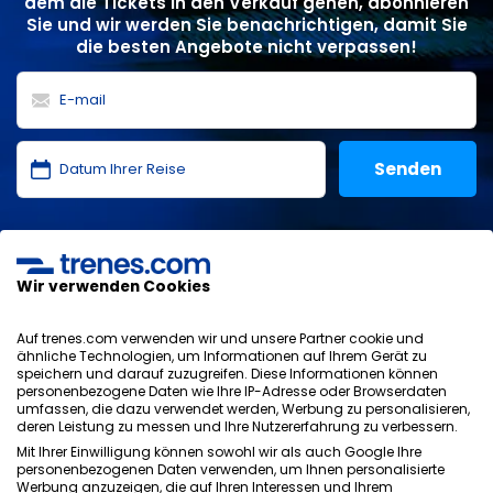
dem die Tickets in den Verkauf gehen, abonnieren
Sie und wir werden Sie benachrichtigen, damit Sie
die besten Angebote nicht verpassen!
Ich habe die
Datenschutzerklärung
,
Datenschutz
,
allgemeinen Bedingungen
von ONLINE TRAVEL SOLUTIONS
gelesen und akzeptiere sie.
Wir verwenden Cookies
Auf trenes.com verwenden wir und unsere Partner cookie und
ähnliche Technologien, um Informationen auf Ihrem Gerät zu
speichern und darauf zuzugreifen. Diese Informationen können
Datenschutzrichtlinie
personenbezogene Daten wie Ihre IP-Adresse oder Browserdaten
AGB
umfassen, die dazu verwendet werden, Werbung zu personalisieren,
Cookie-Richtlinie
deren Leistung zu messen und Ihre Nutzererfahrung zu verbessern.
Sicherheitsrichtlinie
Mit Ihrer Einwilligung können sowohl wir als auch Google Ihre
personenbezogenen Daten verwenden, um Ihnen personalisierte
Impressum
Werbung anzuzeigen, die auf Ihren Interessen und Ihrem