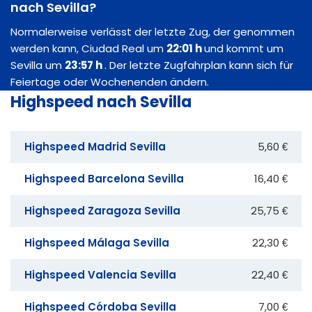
nach Sevilla?
Normalerweise verlässt der letzte Zug, der genommen
werden kann, Ciudad Real um
22:01 h
und kommt um
Sevilla um
23:57 h
. Der letzte Zugfahrplan kann sich für
Feiertage oder Wochenenden ändern.
Highspeed nach Sevilla
Highspeed Madrid Sevilla
5,60 €
Highspeed Barcelona Sevilla
16,40 €
Highspeed Zaragoza Sevilla
25,75 €
Highspeed Málaga Sevilla
22,30 €
Highspeed Valencia Sevilla
22,40 €
Highspeed Córdoba Sevilla
7,00 €