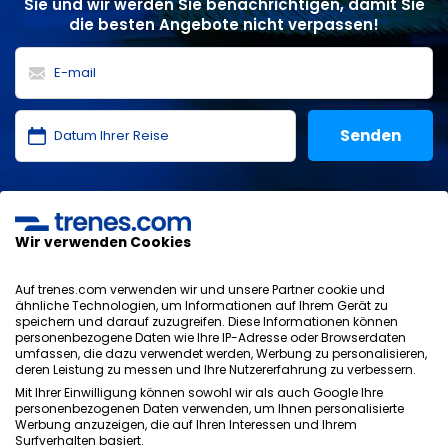
Sie und wir werden Sie benachrichtigen, damit Sie
die besten Angebote nicht verpassen!
Ich habe die
Datenschutzerklärung
,
Datenschutz
,
allgemeinen Bedingungen
von ONLINE TRAVEL SOLUTIONS
gelesen und akzeptiere sie.
Wir verwenden Cookies
Auf trenes.com verwenden wir und unsere Partner cookie und
ähnliche Technologien, um Informationen auf Ihrem Gerät zu
speichern und darauf zuzugreifen. Diese Informationen können
Datenschutzrichtlinie
personenbezogene Daten wie Ihre IP-Adresse oder Browserdaten
AGB
umfassen, die dazu verwendet werden, Werbung zu personalisieren,
Cookie-Richtlinie
deren Leistung zu messen und Ihre Nutzererfahrung zu verbessern.
Sicherheitsrichtlinie
Mit Ihrer Einwilligung können sowohl wir als auch Google Ihre
personenbezogenen Daten verwenden, um Ihnen personalisierte
Impressum
Werbung anzuzeigen, die auf Ihren Interessen und Ihrem
Kontakt
Surfverhalten basiert.