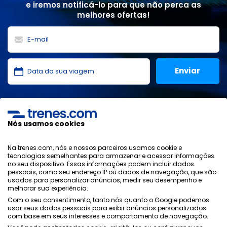
e iremos notificá-lo para que não perca as
melhores ofertas!
Li e aceito as
políticas de privacidade
,
proteção de
dados
,
condições gerais
da ONLINE TRAVEL SOLUTIONS.
Nós usamos cookies
Na trenes.com, nós e nossos parceiros usamos cookie e
tecnologias semelhantes para armazenar e acessar informações
Política de Privacidade
no seu dispositivo. Essas informações podem incluir dados
Condições Generais
pessoais, como seu endereço IP ou dados de navegação, que são
Política de Cookies
usados ​​para personalizar anúncios, medir seu desempenho e
melhorar sua experiência.
Política de Segurança
Com o seu consentimento, tanto nós quanto o Google podemos
Aviso Legal
usar seus dados pessoais para exibir anúncios personalizados
Contacto
com base em seus interesses e comportamento de navegação.