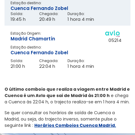
Estação destino:
Cuenca Fernando Zobel
Saída:
Chegada:
Duração:
19:45 h
20:49 h
1 hora 4 min
Estação Origem:
Madrid Chamartín
05214
Estação destino:
Cuenca Fernando Zobel
Saída:
Chegada:
Duração:
21:00 h
22:04 h
1 hora 4 min
O último comboio que realiza a viagem entre Madrid e
Cuenca é um Avlo que sai de Madrid às 21:00 h
e chega
a Cuenca às 22:04 h, o trajecto realiza-se em 1 hora 4 min.
Se quer consultar os horários de saída de Cuenca a
Madrid, ou seja, do trajecto inverso, somente pulse o
seguinte link
:
Horários Comboios Cuenca Madrid.