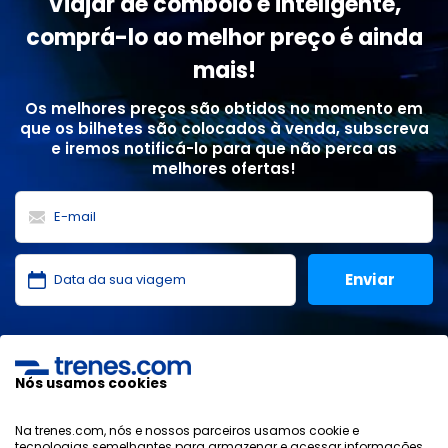
Viajar de comboio é inteligente,
comprá-lo ao melhor preço é ainda
mais!
Os melhores preços são obtidos no momento em
que os bilhetes são colocados à venda, subscreva
e iremos notificá-lo para que não perca as
melhores ofertas!
Li e aceito as
políticas de privacidade
,
proteção de
dados
,
condições gerais
da ONLINE TRAVEL SOLUTIONS.
Nós usamos cookies
Na trenes.com, nós e nossos parceiros usamos cookie e
tecnologias semelhantes para armazenar e acessar informações