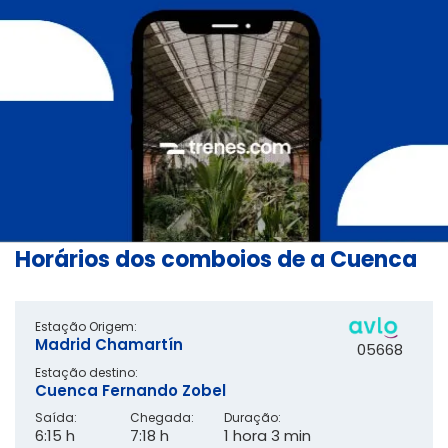
Horários dos comboios de a Cuenca
Estação Origem:
Madrid Chamartín
05668
Estação destino:
Cuenca Fernando Zobel
Saída:
Chegada:
Duração:
6:15 h
7:18 h
1 hora 3 min